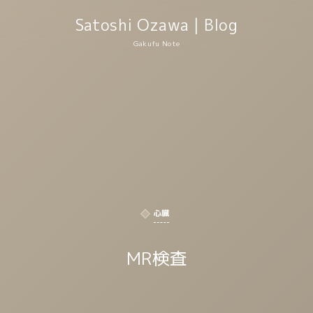
Satoshi Ozawa | Blog
Gakufu Note
心臓
MR検査