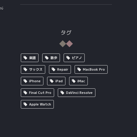
tchの心電図（ECG）
再入院
タグ
楽譜
散歩
ピアノ
サックス
Repair
MacBook Pro
iPhone
iPad
iMac
Final Cut Pro
DaVinci Resolve
Apple Watch