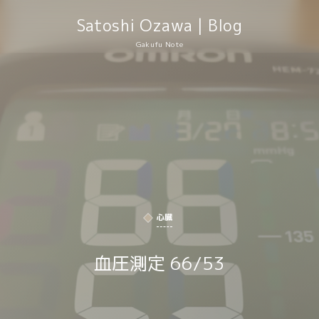
Satoshi Ozawa | Blog
Gakufu Note
心臓
血圧測定 66/53