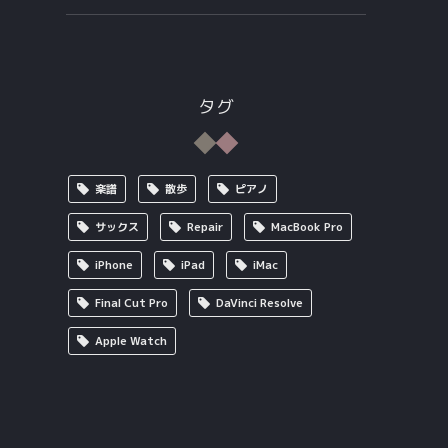
タグ
楽譜
散歩
ピアノ
サックス
Repair
MacBook Pro
iPhone
iPad
iMac
Final Cut Pro
DaVinci Resolve
Apple Watch