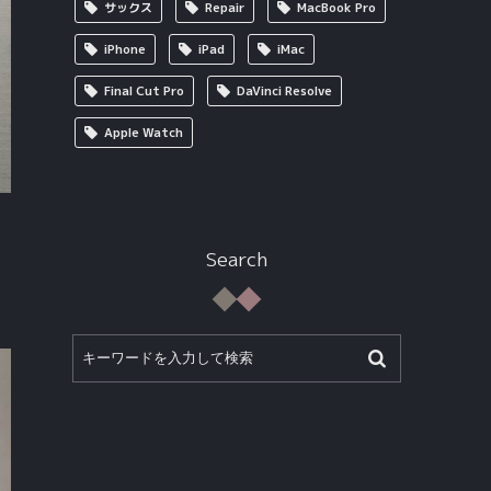
サックス
Repair
MacBook Pro
iPhone
iPad
iMac
Final Cut Pro
DaVinci Resolve
Apple Watch
Search