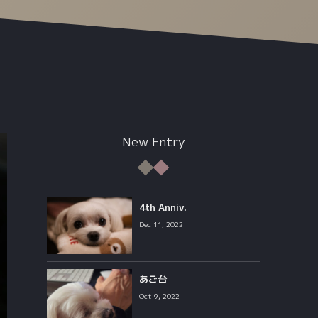
New Entry
4th Anniv.
Dec 11, 2022
あご台
Oct 9, 2022