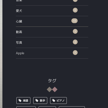
音楽
9
愛犬
13
心臓
1
動画
2
写真
7
Apple
タグ
楽譜
散歩
ピアノ