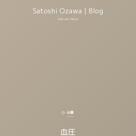
Satoshi Ozawa | Blog
Gakufu Note
心臓
血圧